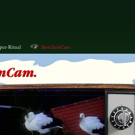
per-Ritual
StorchenCam